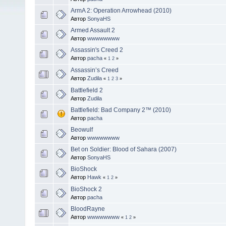
ArmA 2: Operation Arrowhead (2010)
Автор
SonyaHS
Armed Assault 2
Автор
wwwwwwww
Assassin's Creed 2
Автор
pacha
«
1
2
»
Assassin’s Creed
Автор
Zudila
«
1
2
3
»
Battlefield 2
Автор
Zudila
Battlefield: Bad Company 2™ (2010)
Автор
pacha
Beowulf
Автор
wwwwwwww
Bet on Soldier: Blood of Sahara (2007)
Автор
SonyaHS
BioShock
Автор
Hawk
«
1
2
»
BioShock 2
Автор
pacha
BloodRayne
Автор
wwwwwwww
«
1
2
»