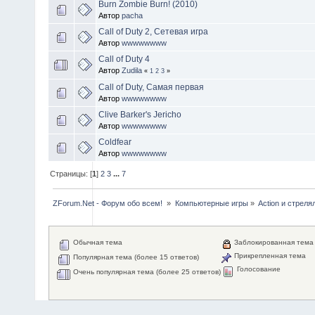
Burn Zombie Burn! (2010)
Автор
pacha
Call of Duty 2, Сетевая игра
Автор
wwwwwwww
Call of Duty 4
Автор
Zudila
«
1
2
3
»
Call of Duty, Самая первая
Автор
wwwwwwww
Clive Barker's Jericho
Автор
wwwwwwww
Coldfear
Автор
wwwwwwww
Страницы: [
1
]
2
3
...
7
ZForum.Net - Форум обо всем! 
»
Компьютерные игры
»
Action и стреля
Обычная тема
Заблокированная тема
Прикрепленная тема
Популярная тема (более 15 ответов)
Голосование
Очень популярная тема (более 25 ответов)