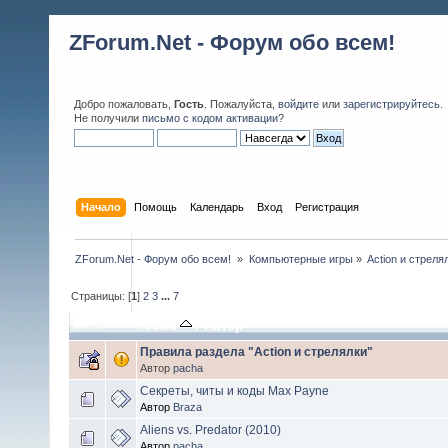
ZForum.Net - Форум обо всем!
Добро пожаловать,
Гость
. Пожалуйста,
войдите
или
зарегистрируйтесь
.
Не получили
письмо с кодом активации
?
Начало
Помощь
Календарь
Вход
Регистрация
ZForum.Net - Форум обо всем! 
»
Компьютерные игры
»
Action и стреля
Страницы: [
1
]
2
3
...
7
Тема
/
Автор
Правила раздела "Action и стрелялки"
Автор
pacha
Секреты, читы и коды Max Payne
Автор
Braza
Aliens vs. Predator (2010)
Автор
pacha