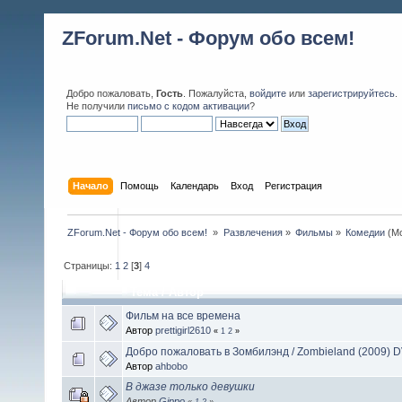
ZForum.Net - Форум обо всем!
Добро пожаловать,
Гость
. Пожалуйста,
войдите
или
зарегистрируйтесь
.
Не получили
письмо с кодом активации
?
Начало
Помощь
Календарь
Вход
Регистрация
ZForum.Net - Форум обо всем! 
»
Развлечения
»
Фильмы
»
Комедии
(М
Страницы:
1
2
[
3
]
4
Тема
/
Автор
Фильм на все времена
Автор
prettigirl2610
«
1
2
»
Добро пожаловать в Зомбилэнд / Zombieland (2009) 
Автор
ahbobo
В джазе только девушки
Автор
Gippo
«
1
2
»