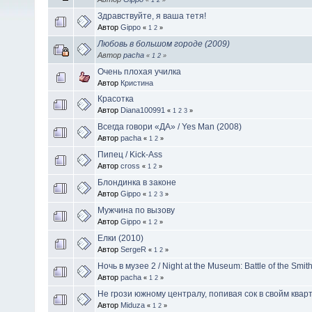
Здравствуйте, я ваша тетя!
Автор
Gippo
«
1
2
»
Любовь в большом городе (2009)
Автор
pacha
«
1
2
»
Очень плохая училка
Автор
Кристина
Красотка
Автор
Diana100991
«
1
2
3
»
Всегда говори «ДА» / Yes Man (2008)
Автор
pacha
«
1
2
»
Пипец / Kick-Ass
Автор
cross
«
1
2
»
Блондинка в законе
Автор
Gippo
«
1
2
3
»
Мужчина по вызову
Автор
Gippo
«
1
2
»
Елки (2010)
Автор
SergeR
«
1
2
»
Ночь в музее 2 / Night at the Museum: Battle of the Smit
Автор
pacha
«
1
2
»
Не грози южному централу, попивая сок в свойм квар
Автор
Miduza
«
1
2
»