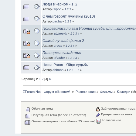
Люди в черном - 1, 2
Автор
Gippo
«
1
2
3
»
О чём говорят мужчины (2010)
Автор
pacha
«
1
2
3
»
Понравилась ли вам Ирония судьбы или.....продолже
Автор
atptennis
«
1
2
3
4
»
Самый лучший фильм 2
Автор
cross
«
1
2
3
4
»
Полицеская академия
Автор
ahbobo
«
1
2
3
4
»
Наша Раша - Яйца судьбы
Автор
ahbobo
«
1
2
3
...
5
»
Страницы:
1
2
[
3
]
4
ZForum.Net - Форум обо всем! 
»
Развлечения
»
Фильмы
»
Комедии
(М
Обычная тема
Заблокированная тема
Прикрепленная тема
Популярная тема (более 15 ответов)
Голосование
Очень популярная тема (более 25 ответов)