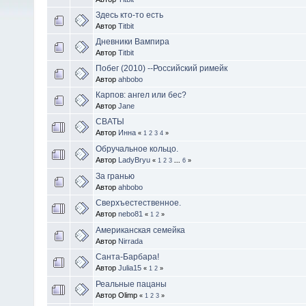
Здесь кто-то есть
Автор
Titbit
Дневники Вампира
Автор
Titbit
Побег (2010) --Российский римейк
Автор
ahbobo
Карпов: ангел или бес?
Автор
Jane
СВАТЫ
Автор
Инна
«
1
2
3
4
»
Обручальное кольцо.
Автор
LadyBryu
«
1
2
3
...
6
»
За гранью
Автор
ahbobo
Сверхъестественное.
Автор
nebo81
«
1
2
»
Американская семейка
Автор
Nirrada
Санта-Барбара!
Автор
Julia15
«
1
2
»
Реальные пацаны
Автор Olimp
«
1
2
3
»