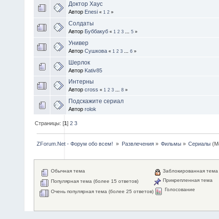
Доктор Хаус
Автор
Enesi
«
1
2
»
Солдаты
Автор
Буббакуб
«
1
2
3
...
5
»
Универ
Автор
Сушкова
«
1
2
3
...
6
»
Шерлок
Автор
Kativ85
Интерны
Автор
cross
«
1
2
3
...
8
»
Подскажите сериал
Автор
rolok
Страницы: [
1
]
2
3
ZForum.Net - Форум обо всем! 
»
Развлечения
»
Фильмы
»
Сериалы
(М
Обычная тема
Заблокированная тема
Прикрепленная тема
Популярная тема (более 15 ответов)
Голосование
Очень популярная тема (более 25 ответов)