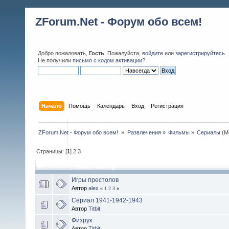
ZForum.Net - Форум обо всем!
Добро пожаловать,
Гость
. Пожалуйста,
войдите
или
зарегистрируйтесь
.
Не получили
письмо с кодом активации
?
Начало
Помощь
Календарь
Вход
Регистрация
ZForum.Net - Форум обо всем! 
»
Развлечения
»
Фильмы
»
Сериалы
(М
Страницы: [
1
]
2
3
Тема
/
Автор
Игры престолов
Автор
alex
«
1
2
3
»
Сериал 1941-1942-1943
Автор
Titbit
Физрук
Автор
Titbit