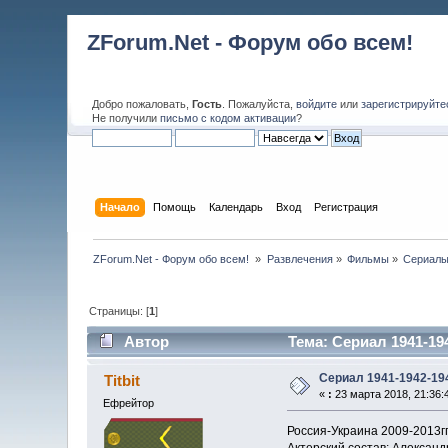
ZForum.Net - Форум обо всем!
Добро пожаловать,
Гость
. Пожалуйста,
войдите
или
зарегистрируйте
Не получили
письмо с кодом активации
?
Начало
Помощь
Календарь
Вход
Регистрация
ZForum.Net - Форум обо всем! 
»
Развлечения
»
Фильмы
»
Сериал
Страницы: [
1
]
Автор
Тема: Сериал 1941-19
Сериал 1941-1942-19
Titbit
«
:
23 марта 2018, 21:36:
Ефрейтор
Россия-Украина 2009-2013гг