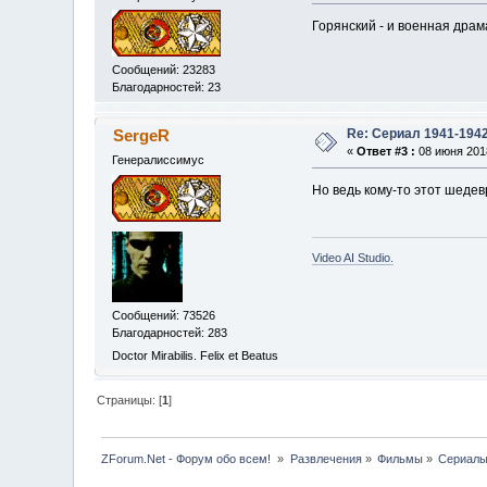
Горянский - и военная драма
Сообщений: 23283
Благодарностей: 23
Re: Сериал 1941-194
SergeR
«
Ответ #3 :
08 июня 2018
Генералиссимус
Но ведь кому-то этот шедев
Video AI Studio.
Сообщений: 73526
Благодарностей: 283
Doctor Mirabilis. Felix et Beatus
Страницы: [
1
]
ZForum.Net - Форум обо всем! 
»
Развлечения
»
Фильмы
»
Сериал