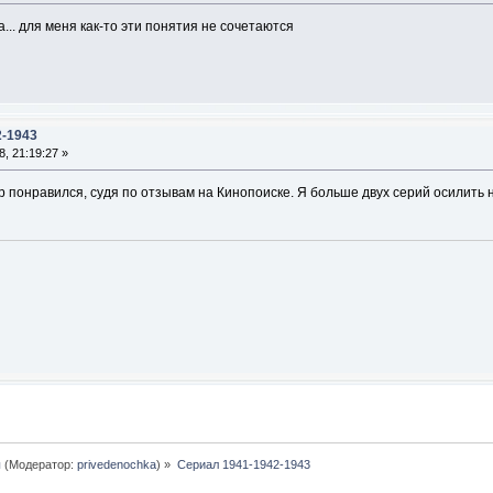
... для меня как-то эти понятия не сочетаются
2-1943
, 21:19:27 »
р понравился, судя по отзывам на Кинопоиске. Я больше двух серий осилить н
ы
(Модератор:
privedenochka
) »
Сериал 1941-1942-1943