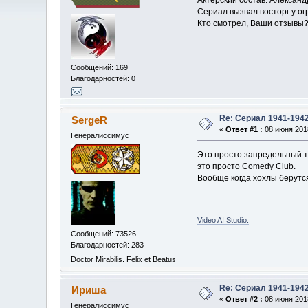
Актерский состав: Алексан
Сериал вызвал восторг у ог
Кто смотрел, Ваши отзывы
Сообщений: 169
Благодарностей: 0
Re: Сериал 1941-194
SergeR
«
Ответ #1 :
08 июня 2018
Генералиссимус
Это просто запредельный тр
это просто Comedy Club.
Вообще когда хохлы берутс
Video AI Studio.
Сообщений: 73526
Благодарностей: 283
Doctor Mirabilis. Felix et Beatus
Re: Сериал 1941-194
Ириша
«
Ответ #2 :
08 июня 2018
Генералиссимус