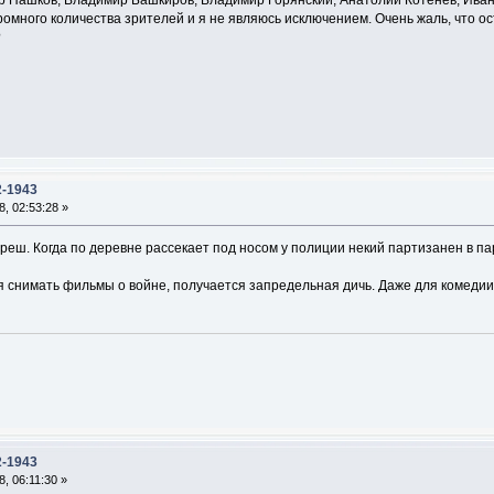
др Пашков, Владимир Башкиров, Владимир Горянский, Анатолий Котенёв, Ива
ромного количества зрителей и я не являюсь исключением. Очень жаль, что о
?
2-1943
, 02:53:28 »
еш. Когда по деревне рассекает под носом у полиции некий партизанен в пар
я снимать фильмы о войне, получается запредельная дичь. Даже для комедии
2-1943
, 06:11:30 »