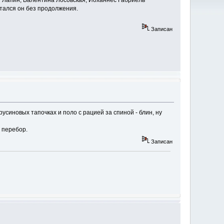
н Лапин, Валентина Лосовская, Йоханнес Габриель
стался он без продолжения.
Записан
усиновых тапочках и поло с рацией за спиной - блин, ну
 перебор.
Записан