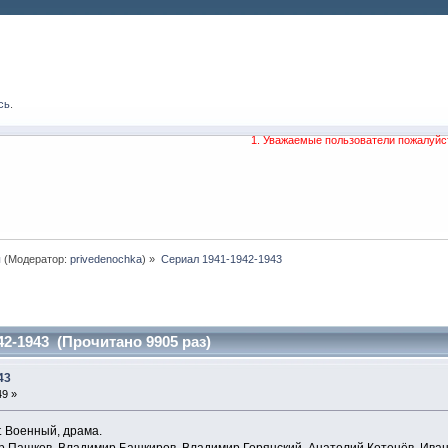
сь
.
1. Уважаемые пользователи пожалуйс
ы
(Модератор:
privedenochka
) »
Сериал 1941-1942-1943
42-1943 (Прочитано 9905 раз)
43
49 »
. Военный, драма.