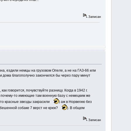
Записан
ина, ездили немцы на грузовом Опеле, а не на ГАЗ-66 или
рм дома благополучно закончился бы через пару минут
ак говорится, почувствуйте разницу. Когда в 1942 г.
, почему-то имеющие там военную базу с немецким же
 что красные звезды закрасили
) аж в Норвегию без
 (бешенной собаке 7 верст не крюк?
). В общем
Записан