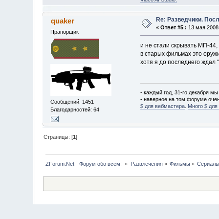
Re: Разведчики. Пос
quaker
«
Ответ #5 :
13 мая 2008,
Прапорщик
и не стали скрывать МП-44,
в старых фильмах это оружи
хотя я до последнего ждал 
- каждый год, 31-го декабря мы
- наверное на том форуме оче
Сообщений: 1451
$ для вебмастера
.
Много $ для
Благодарностей: 64
Страницы: [
1
]
ZForum.Net - Форум обо всем! 
»
Развлечения
»
Фильмы
»
Сериал