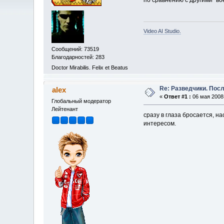
по сравнению с другими "в
Video AI Studio.
Сообщений: 73519
Благодарностей: 283
Doctor Mirabilis. Felix et Beatus
Re: Разведчики. Пос
alex
«
Ответ #1 :
06 мая 2008,
Глобальный модератор
Лейтенант
сразу в глаза бросается, н
интересом.