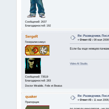
Сообщений: 2637
Благодарностей: 192
Re: Разведчики. Пос
SergeR
«
Ответ #2 :
08 мая 2008,
Генералиссимус
Если бы еще немцев пачка
Video AI Studio.
Сообщений: 73519
Благодарностей: 283
Doctor Mirabilis. Felix et Beatus
Re: Разведчики. Пос
quaker
«
Ответ #3 :
11 мая 2008,
Прапорщик
по поводу киноляпов - не п