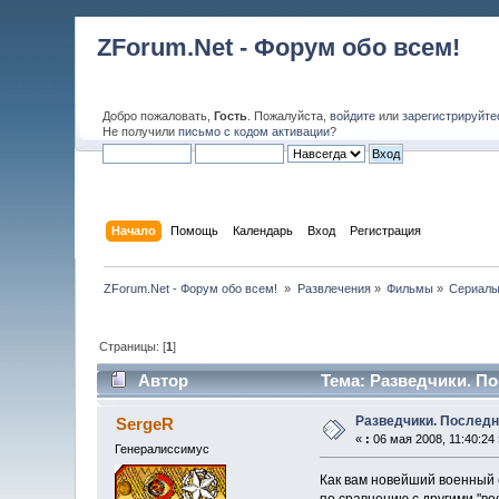
ZForum.Net - Форум обо всем!
Добро пожаловать,
Гость
. Пожалуйста,
войдите
или
зарегистрируйте
Не получили
письмо с кодом активации
?
Начало
Помощь
Календарь
Вход
Регистрация
ZForum.Net - Форум обо всем! 
»
Развлечения
»
Фильмы
»
Сериал
Страницы: [
1
]
Автор
Тема: Разведчики. По
Разведчики. Последн
SergeR
«
:
06 мая 2008, 11:40:24 
Генералиссимус
Как вам новейший военный 