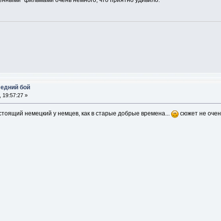
оенными" фильмами очень немного, что приятно удивило.
ледний бой
 19:57:27 »
астоящий немецкий у немцев, как в старые добрые времена...
сюжет не очень