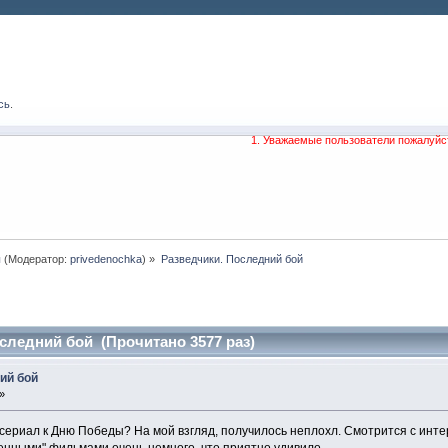
сь
.
1. Уважаемые пользователи пожалуйс
ы
(Модератор:
privedenochka
) »
Разведчики. Последний бой
следний бой (Прочитано 3577 раз)
ий бой
»
сериал к Дню Победы? На мой взгляд, получилось неплохл. Смотрится с инте