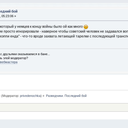
ледний бой
 05:23:06 »
 который у немцев к концу войны было ой как много
е просто игнорировали - наверное чтобы советский человек не задавался вопр
"хэппи енда" - что-то вроде захвата летающей тарелки с последующей транспо
 с друзьями оказываемся в бане...
нь злой модератор?
 вебмастера
ы
(Модератор:
privedenochka
) »
Разведчики. Последний бой