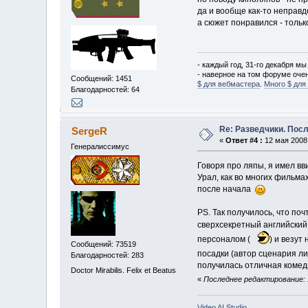
да и вообще как-то неправ
а сюжет понравился - тольк
- каждый год, 31-го декабря мы
- наверное на том форуме оче
Сообщений: 1451
$ для вебмастера
.
Много $ для
Благодарностей: 64
Re: Разведчики. Пос
SergeR
«
Ответ #4 :
12 мая 2008,
Генералиссимус
Говоря про ляпы, я имел вв
Урал, как во многих фильма
после начала
PS. Так получилось, что поч
сверхсекретный английский 
персоналом (
) и везут
Сообщений: 73519
посадки (автор сценария л
Благодарностей: 283
получилась отличная комеди
Doctor Mirabilis. Felix et Beatus
«
Последнее редактирование: 1
Video AI Studio.