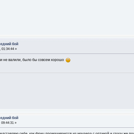
ледний бой
 01:34:44 »
ми не валили, было бы совсем хорошо
ледний бой
 09:44:31 »
редставляю себе, как фриц промахивается из маузера с оптикой и сразу же пол