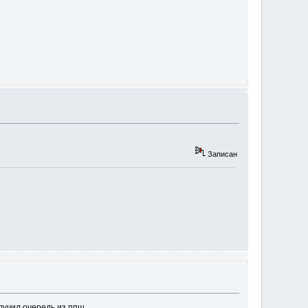
Записан
учил очередь из ппш...