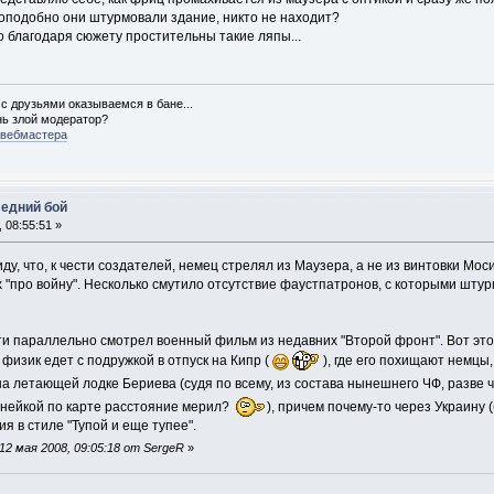
доподобно они штурмовали здание, никто не находит?
о благодаря сюжету простительны такие ляпы...
 с друзьями оказываемся в бане...
нь злой модератор?
 вебмастера
ледний бой
 08:55:51 »
иду, что, к чести создателей, немец стрелял из Маузера, а не из винтовки Мос
х "про войну". Несколько смутило отсутствие фаустпатронов, с которыми шту
ти параллельно смотрел военный фильм из недавних "Второй фронт". Вот это, к
физик едет с подружкой в отпуск на Кипр (
), где его похищают немцы
 на летающей лодке Бериева (судя по всему, из состава нынешнего ЧФ, разве
инейкой по карте расстояние мерил?
), причем почему-то через Украину
я в стиле "Тупой и еще тупее".
2 мая 2008, 09:05:18 от SergeR
»