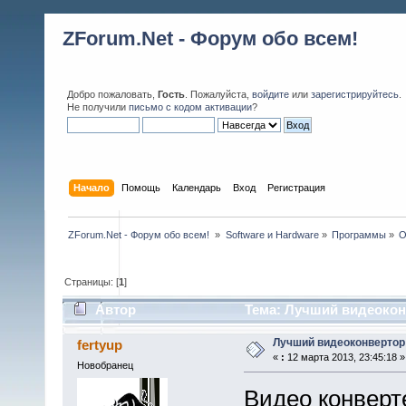
ZForum.Net - Форум обо всем!
Добро пожаловать,
Гость
. Пожалуйста,
войдите
или
зарегистрируйтесь
.
Не получили
письмо с кодом активации
?
Начало
Помощь
Календарь
Вход
Регистрация
ZForum.Net - Форум обо всем! 
»
Software и Hardware
»
Программы
»
O
Страницы: [
1
]
Автор
Тема: Лучший видеоконв
Лучший видеоконвертор
fertyup
«
:
12 марта 2013, 23:45:18 »
Новобранец
Видео конверт