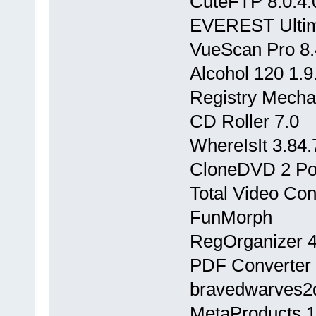
CuteFTP 8.0.4.
EVEREST Ultima
VueScan Pro 8.
Alcohol 120 1.9
Registry Mecha
CD Roller 7.0
WhereIsIt 3.84.
CloneDVD 2 Po
Total Video Con
FunMorph
RegOrganizer 4
PDF Converter 
bravedwarves2
MetaProducts 1