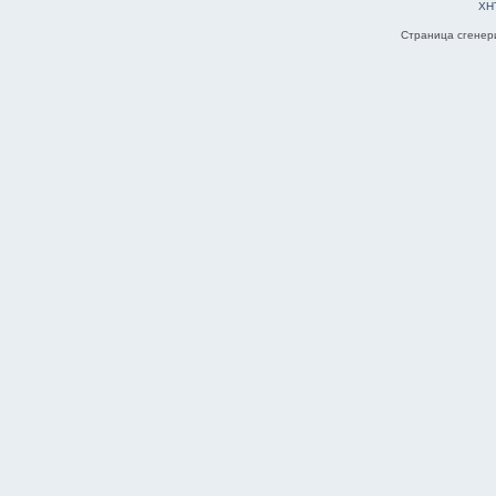
XH
Страница сгенери