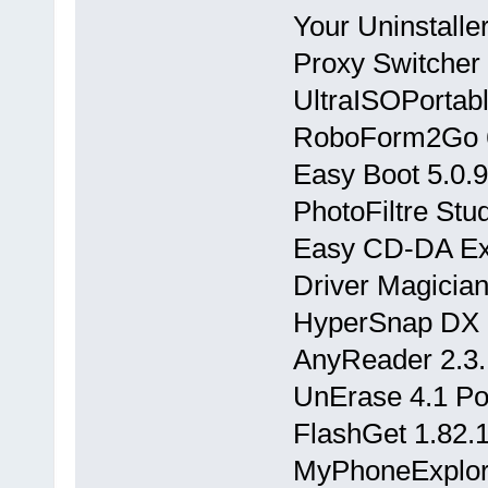
Your Uninstalle
Proxy Switcher 
UltraISOPortabl
RoboForm2Go 6
Easy Boot 5.0.9.
PhotoFiltre Stud
Easy CD-DA Ext
Driver Magician
HyperSnap DX 
AnyReader 2.3.
UnErase 4.1 Po
FlashGet 1.82.
MyPhoneExplore