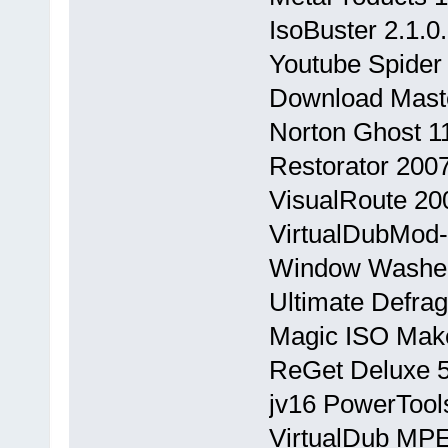
IsoBuster 2.1.0
Youtube Spider 
Download Maste
Norton Ghost 11
Restorator 2007
VisualRoute 20
VirtualDubMod-P
Window Washer 
Ultimate Defrag
Magic ISO Make
ReGet Deluxe 5.
jv16 PowerTool
VirtualDub MPE