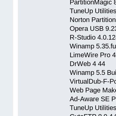
PartitionMagic 
TuneUp Utilitie
Norton Partitio
Opera USB 9.23.
R-Studio 4.0.1
Winamp 5.35.ful
LimeWire Pro 4
DrWeb 4 44
Winamp 5.5 Bui
VirtualDub-F-P
Web Page Maker
Ad-Aware SE Pr
TuneUp Utilitie