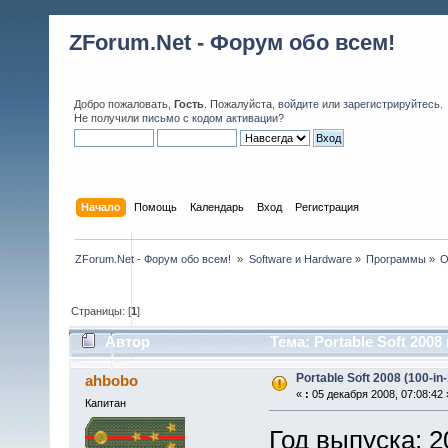
ZForum.Net - Форум обо всем!
Добро пожаловать,
Гость
. Пожалуйста,
войдите
или
зарегистрируйтесь
.
Не получили
письмо с кодом активации
?
Начало
Помощь
Календарь
Вход
Регистрация
ZForum.Net - Форум обо всем! 
»
Software и Hardware
»
Программы
»
O
Страницы: [
1
]
Автор
Тема: Portable Soft 2008 
Portable Soft 2008 (100-in-
ahbobo
«
:
05 декабря 2008, 07:08:42 
Капитан
Год выпуска: 2