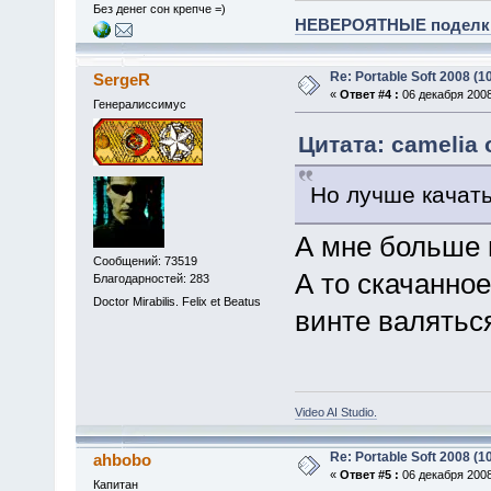
Без денег сон крепче =)
НЕВЕРОЯТНЫЕ поделки 
Re: Portable Soft 2008 (10
SergeR
«
Ответ #4 :
06 декабря 2008
Генералиссимус
Цитата: camelia 
Но лучше качать
А мне больше 
Сообщений: 73519
А то скачанное
Благодарностей: 283
Doctor Mirabilis. Felix et Beatus
винте валять
Video AI Studio.
Re: Portable Soft 2008 (10
ahbobo
«
Ответ #5 :
06 декабря 2008
Капитан