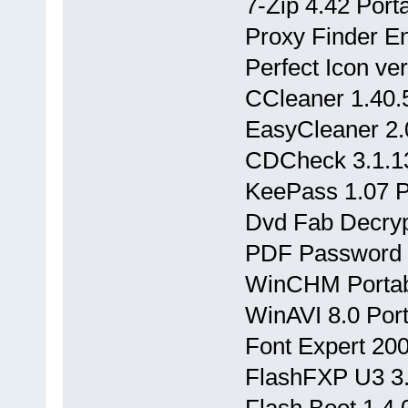
7-Zip 4.42 Port
Proxy Finder En
Perfect Icon ver
CCleaner 1.40.
EasyCleaner 2.
CDCheck 3.1.13
KeePass 1.07 P
Dvd Fab Decrypt
PDF Password 
WinCHM Porta
WinAVI 8.0 Por
Font Expert 200
FlashFXP U3 3.4