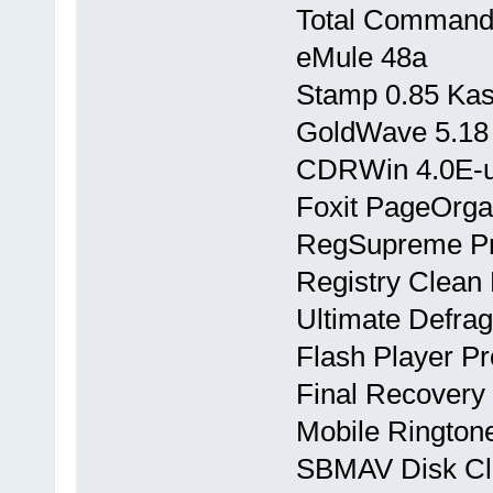
Total Commande
eMule 48a
Stamp 0.85 Kass
GoldWave 5.18 
CDRWin 4.0E-u
Foxit PageOrga
RegSupreme Pro
Registry Clean 
Ultimate Defrag
Flash Player Pr
Final Recovery 
Mobile Ringtone
SBMAV Disk Cle