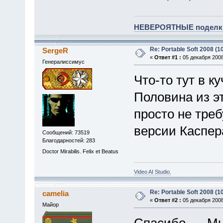
НЕВЕРОЯТНЫЕ поделки 
Re: Portable Soft 2008 (10
SergeR
«
Ответ #1 :
05 декабря 2008
Генералиссимус
Что-то тут в ку
Половина из эт
просто не треб
версии Каспер
Сообщений: 73519
Благодарностей: 283
Doctor Mirabilis. Felix et Beatus
Video AI Studio.
Re: Portable Soft 2008 (10
camelia
«
Ответ #2 :
05 декабря 2008
Майор
Спасибо.
Мн