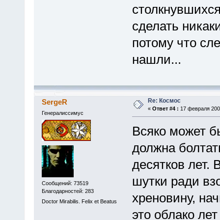
столкнувшихся
сделать никак
потому что сле
нашли...
Re: Космос
SergeR
«
Ответ #4 :
17 февраля 2009
Генералиссимус
Всяко может б
должна болтат
десятков лет. 
шутки ради вз
Сообщений: 73519
Благодарностей: 283
хреновину, на
Doctor Mirabilis. Felix et Beatus
это облако ле