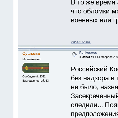
В то же время
что обломки мо
военных или г
Video AI Studio.
Re: Космос
Сушкова
«
Ответ #1 :
14 февраля 2009
Мл.лейтенант
Российский Ко
без надзора и 
Сообщений: 2311
Благодарностей: 53
не было, назна
Засекреченный
следили... По
предположения,