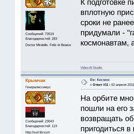
К подготовке 
вплотную прис
сроки не ранее
придумали - "г
Сообщений: 73519
Благодарностей: 283
космонавтам, 
Doctor Mirabilis. Felix et Beatus
Video AI Studio.
Re: Космос
Крымчак
«
Ответ #11 :
02 апреля 2011,
Генералиссимус
На орбите мно
пошли на его з
возвращать об
Сообщений: 23643
Благодарностей: 123
пригодиться в 
http://surl.li/cxym