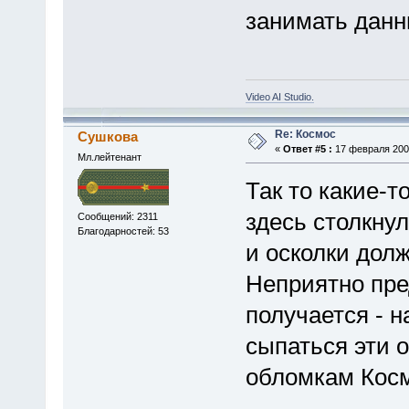
занимать данн
Video AI Studio.
Re: Космос
Сушкова
«
Ответ #5 :
17 февраля 2009
Мл.лейтенант
Так то какие-т
здесь столкну
Сообщений: 2311
Благодарностей: 53
и осколки дол
Неприятно пре
получается - н
сыпаться эти о
обломкам Косм