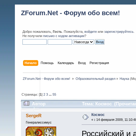
ZForum.Net - Форум обо всем!
Добро пожаловать,
Гость
. Пожалуйста,
войдите
или
зарегистрируйтесь
.
Не получили
письмо с кодом активации
?
Начало
Помощь
Календарь
Вход
Регистрация
ZForum.Net - Форум обо всем! 
»
Образовательный раздел
»
Наука
(Мо
Страницы: [
1
]
2
3
...
55
Автор
Тема: Космос (Прочитан
Космос
SergeR
«
:
14 февраля 2009, 11:10:4
Генералиссимус
Российский и 