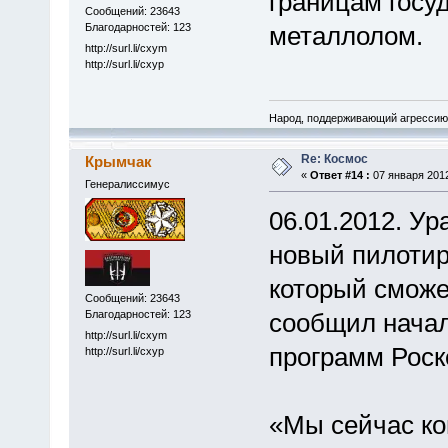
границам госу
Сообщений: 23643
Благодарностей: 123
металлолом.
http://surl.li/cxym
http://surl.li/cxyp
Народ, поддерживающий агрессию 
Re: Космос
Крымчак
«
Ответ #14 :
07 января 2012
Генералиссимус
06.01.2012. У
новый пилотир
который сможе
Сообщений: 23643
Благодарностей: 123
сообщил нача
http://surl.li/cxym
программ Роск
http://surl.li/cxyp
«Мы сейчас ко