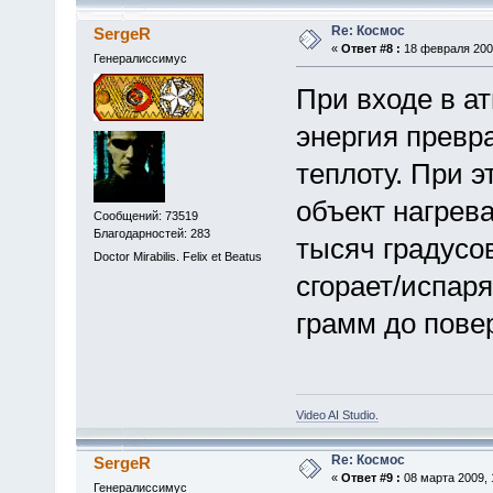
Re: Космос
SergeR
«
Ответ #8 :
18 февраля 2009
Генералиссимус
При входе в а
энергия превр
теплоту. При 
объект нагрев
Сообщений: 73519
Благодарностей: 283
тысяч градусов
Doctor Mirabilis. Felix et Beatus
сгорает/испар
грамм до повер
Video AI Studio.
Re: Космос
SergeR
«
Ответ #9 :
08 марта 2009, 
Генералиссимус