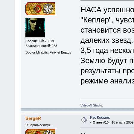
НАСА успешно 
"Кеплер", чувс
становится во
далеких звезд.
Сообщений: 73519
Благодарностей: 283
3,5 года неско
Doctor Mirabilis. Felix et Beatus
Землю будут п
результаты пр
режиме анализ
Video AI Studio.
Re: Космос
SergeR
«
Ответ #10 :
18 марта 2009,
Генералиссимус