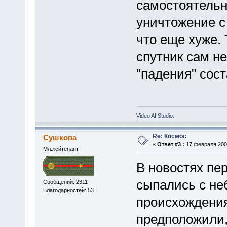
самостоятельн
уничтожение с
что еще хуже. 
спутник сам не
"падения" сос
Video AI Studio.
Re: Космос
Сушкова
«
Ответ #3 :
17 февраля 2009
Мл.лейтенант
В новостях пер
сыпались с неб
Сообщений: 2311
Благодарностей: 53
происхождения
предположили,