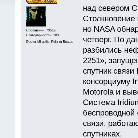
над севером С
Столкновение 
но NASA обнар
Сообщений: 73519
Благодарностей: 283
четверг. По да
Doctor Mirabilis. Felix et Beatus
разбились не
2251», запуще
спутник связи
консорциуму Iri
Motorola и выв
Система Iridi
беспроводной 
связи, работа
спутниках.