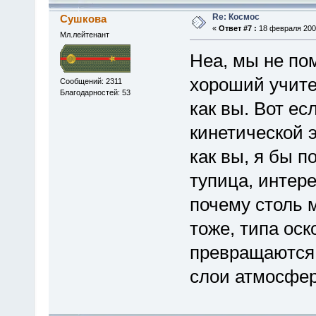
Re: Космос
Сушкова
«
Ответ #7 :
18 февраля 2009
Мл.лейтенант
Неа, мы не по
хороший учите
Сообщений: 2311
Благодарностей: 53
как вы. Вот ес
кинетической э
как вы, я бы п
тупица, интер
почему столь 
тоже, типа оск
превращаются 
слои атмосфер