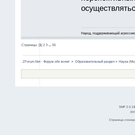
осуществлятьс
Народ, поддерживающий агрессию 
Страницы: [
1
]
2
3
...
55
ZForum.Net - Форум обо всем! 
»
Образовательный раздел
»
Наука
(Мо
SMF 2.0.1
XH
Страница сгенери