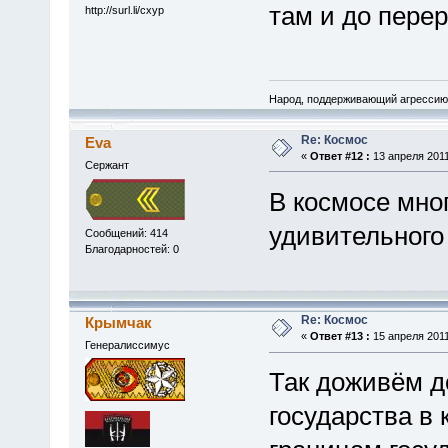
там и до перер
http://surl.li/cxyp
Народ, поддерживающий агрессию 
Re: Космос
Eva
«
Ответ #12 :
13 апреля 2011
Сержант
В космосе мног
удивительного
Сообщений: 414
Благодарностей: 0
Re: Космос
Крымчак
«
Ответ #13 :
15 апреля 2011
Генералиссимус
Так доживём д
государства в