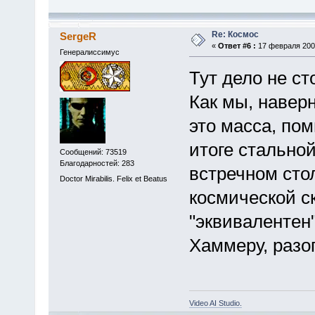
Re: Космос
SergeR
«
Ответ #6 :
17 февраля 2009
Генералиссимус
Тут дело не ст
Как мы, наверн
это масса, по
итоге стально
Сообщений: 73519
Благодарностей: 283
встречном сто
Doctor Mirabilis. Felix et Beatus
космической ск
"эквивалентен
Хаммеру, разо
Video AI Studio.