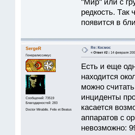
"Мир" или с гр
редкость. Так 
появится в бли
Re: Космос
SergeR
«
Ответ #2 :
14 февраля 2009
Генералиссимус
Есть и еще одн
находится окол
можно считать
инциденты про
Сообщений: 73519
Благодарностей: 283
касается возм
Doctor Mirabilis. Felix et Beatus
аппаратов с ор
невозможно: 9