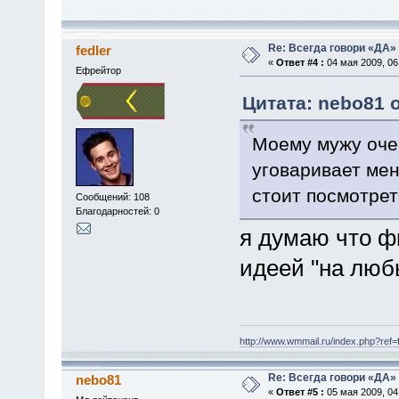
Re: Всегда говори «ДА» 
fedler
«
Ответ #4 :
04 мая 2009, 06
Ефрейтор
Цитата: nebo81 о
Моему мужу оче
уговаривает мен
стоит посмотрет
Сообщений: 108
Благодарностей: 0
я думаю что ф
идеей "на люб
http://www.wmmail.ru/index.php?ref=f
Re: Всегда говори «ДА» 
nebo81
«
Ответ #5 :
05 мая 2009, 04