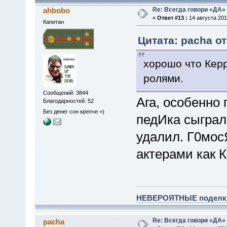
Re: Всегда говори «ДА» 
ahbobo
«
Ответ #13 :
14 августа 201
Капитан
Цитата: pacha от
хорошо что Кер
ролями.
Сообщений: 3844
Ага, особенно 
Благодарностей: 52
Без денег сон крепче =)
педИка сыграл
удалил. Г0мосЯ
актерами как К
НЕВЕРОЯТНЫЕ поделки 
Re: Всегда говори «ДА» 
pacha