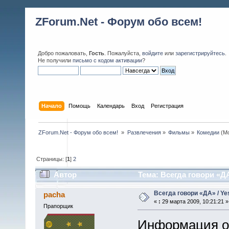
ZForum.Net - Форум обо всем!
Добро пожаловать,
Гость
. Пожалуйста,
войдите
или
зарегистрируйтесь
.
Не получили
письмо с кодом активации
?
Начало
Помощь
Календарь
Вход
Регистрация
ZForum.Net - Форум обо всем! 
»
Развлечения
»
Фильмы
»
Комедии
(М
Страницы: [
1
]
2
Автор
Тема: Всегда говори «ДА
Всегда говори «ДА» / Ye
pacha
«
:
29 марта 2009, 10:21:21 »
Прапорщик
Информация о