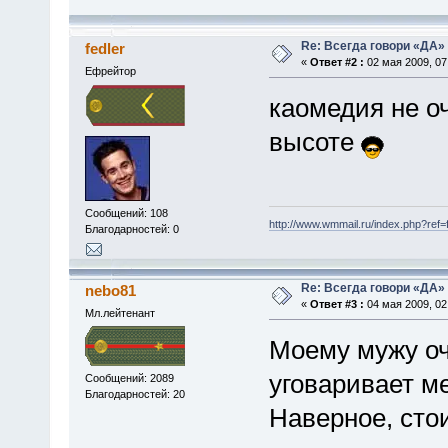
Re: Всегда говори «ДА» 
fedler
«
Ответ #2 :
02 мая 2009, 07
Ефрейтор
каомедия не о
высоте
Сообщений: 108
http://www.wmmail.ru/index.php?ref=f
Благодарностей: 0
Re: Всегда говори «ДА» 
nebo81
«
Ответ #3 :
04 мая 2009, 02
Мл.лейтенант
Моему мужу оч
уговаривает м
Сообщений: 2089
Благодарностей: 20
Наверное, сто