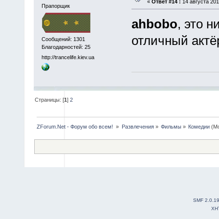
«
Ответ #14 :
14 августа 201
Прапорщик
ahbobo
, это 
отличный актёр
Сообщений: 1301
Благодарностей: 25
http://trancelife.kiev.ua
Страницы: [
1
]
2
ZForum.Net - Форум обо всем! 
»
Развлечения
»
Фильмы
»
Комедии
(М
SMF 2.0.1
XH