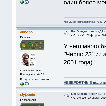
один более ме
http://ruseo.net/index.php?r=7148
От
Re: Всегда говори «ДА» 
ahbobo
«
Ответ #9 :
02 февраля 2010
Капитан
У него много 
"Число 23" или
2001 года)"
Сообщений: 3844
Благодарностей: 52
Без денег сон крепче =)
НЕВЕРОЯТНЫЕ поделки 
Re: Всегда говори «ДА» 
slyjebniu
«
Ответ #10 :
27 апреля 2010
Подполковник