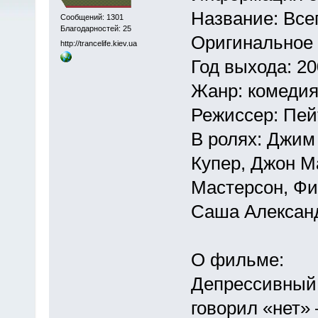
Название: Все
Сообщений: 1301
Благодарностей: 25
Оригинальное 
http://trancelife.kiev.ua
Год выхода: 2
Жанр: комеди
Режисcер: Пей
В ролях: Джим
Купер, Джон М
Мастерсон, Фи
Саша Александ
О фильме:
Депрессивный 
говорил «нет»