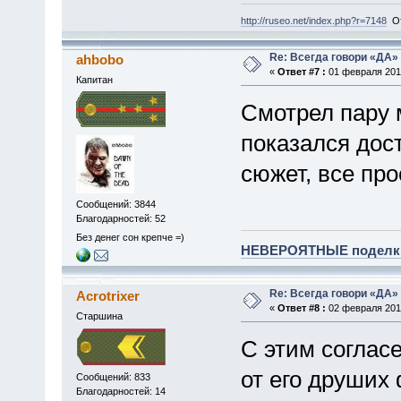
http://ruseo.net/index.php?r=7148
От
Re: Всегда говори «ДА» 
ahbobo
«
Ответ #7 :
01 февраля 2010
Капитан
Смотрел пару 
показался дос
сюжет, все про
Сообщений: 3844
Благодарностей: 52
Без денег сон крепче =)
НЕВЕРОЯТНЫЕ поделки 
Re: Всегда говори «ДА» 
Acrotrixer
«
Ответ #8 :
02 февраля 2010
Старшина
С этим согласе
от его друших
Сообщений: 833
Благодарностей: 14