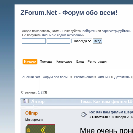
ZForum.Net - Форум обо всем!
Добро пожаловать,
Гость
. Пожалуйста,
войдите
или
зарегистрируйтесь
.
Не получили
письмо с кодом активации
?
Начало
Помощь
Календарь
Вход
Регистрация
ZForum.Net - Форум обо всем! 
»
Развлечения
»
Фильмы
»
Детективы
(
Страницы:
1
2
[
3
]
Автор
Тема: Как вам фильм Ше
Re: Как вам фильм Шер
Olimp
«
Ответ #30 :
07 января 2012
Мл.сержант
Мне очень пон