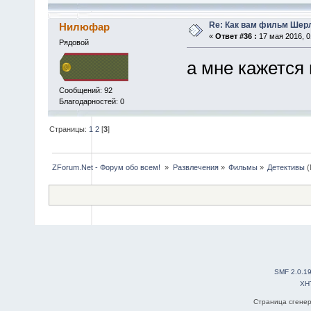
Re: Как вам фильм Шер
Нилюфар
«
Ответ #36 :
17 мая 2016, 0
Рядовой
а мне кажется 
Сообщений: 92
Благодарностей: 0
Страницы:
1
2
[
3
]
ZForum.Net - Форум обо всем! 
»
Развлечения
»
Фильмы
»
Детективы
(
SMF 2.0.1
XH
Страница сгенер