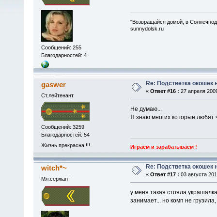
"Возвращайся домой, в Солнечнод
sunnydolsk.ru
Сообщений: 255
Благодарностей: 4
Re: Подстветка окошек 
gaswer
«
Ответ #16 :
27 апреля 2009
Ст.лейтенант
Не думаю...
Я знаю многих которые любят чи
Сообщений: 3259
Благодарностей: 54
Жизнь прекрасна !!!
Играем и зарабатываем !
Re: Подстветка окошек 
witch*~
«
Ответ #17 :
03 августа 2011
Мл.сержант
у меня такая стояла украшалк
занимает... но комп не грузила