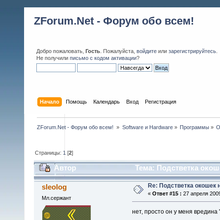
ZForum.Net - Форум обо всем!
Добро пожаловать,
Гость
. Пожалуйста,
войдите
или
зарегистрируйтесь
.
Не получили
письмо с кодом активации
?
Начало
Помощь
Календарь
Вход
Регистрация
ZForum.Net - Форум обо всем! 
»
Software и Hardware
»
Программы
»
O
Страницы:
1
[
2
]
Автор
Тема: Подстветка окош
Re: Подстветка окошек 
sleolog
«
Ответ #15 :
27 апреля 2009
Мл.сержант
нет, просто он у меня вредина