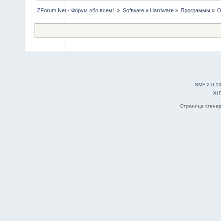
ZForum.Net - Форум обо всем! 
»
Software и Hardware
»
Программы
»
O
SMF 2.0.1
XH
Страница сгенер