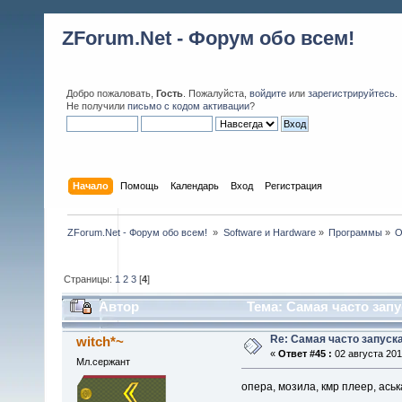
ZForum.Net - Форум обо всем!
Добро пожаловать,
Гость
. Пожалуйста,
войдите
или
зарегистрируйтесь
.
Не получили
письмо с кодом активации
?
Начало
Помощь
Календарь
Вход
Регистрация
ZForum.Net - Форум обо всем! 
»
Software и Hardware
»
Программы
»
O
Страницы:
1
2
3
[
4
]
Автор
Тема: Самая часто запу
Re: Самая часто запуска
witch*~
«
Ответ #45 :
02 августа 2011
Мл.сержант
опера, мозила, кмр плеер, аськ