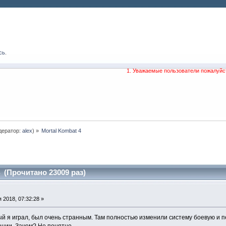
сь
.
1. Уважаемые пользователи пожалуйс
дератор:
alex
) »
Mortal Kombat 4
 (Прочитано 23009 раз)
2018, 07:32:28 »
й я играл, был очень странным. Там полностью изменили систему боевую и п