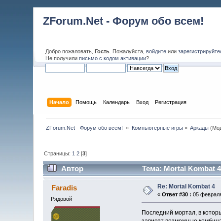
ZForum.Net - Форум обо всем!
Добро пожаловать,
Гость
. Пожалуйста,
войдите
или
зарегистрируйте
Не получили
письмо с кодом активации
?
Начало
Помощь
Календарь
Вход
Регистрация
ZForum.Net - Форум обо всем! 
»
Компьютерные игры
»
Аркады
(Мо
Страницы:
1
2
[
3
]
Автор
Тема: Mortal Kombat 4
Re: Mortal Kombat 4
Faradis
«
Ответ #30 :
05 февраля 
Рядовой
Последний мортал, в которы