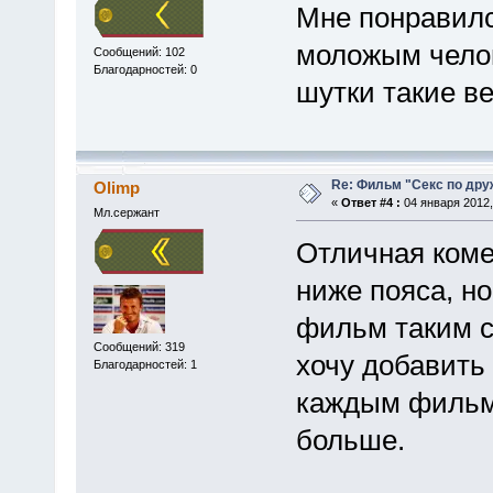
Мне понравилс
моложым челов
Сообщений: 102
Благодарностей: 0
шутки такие в
Re: Фильм "Секс по дру
Olimp
«
Ответ #4 :
04 января 2012,
Мл.сержант
Отличная коме
ниже пояса, н
фильм таким с
Сообщений: 319
хочу добавить
Благодарностей: 1
каждым фильмо
больше.