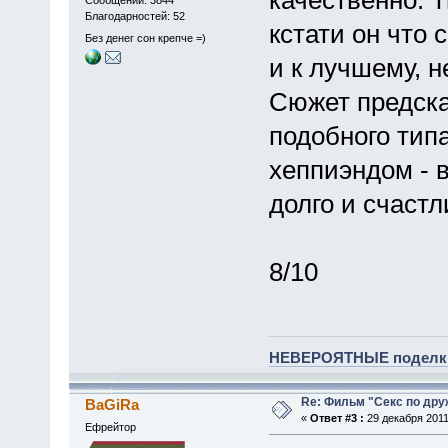
Сообщений: 3844
Благодарностей: 52
кстати он что
Без денег сон крепче =)
и к лучшему, н
Сюжет предска
подобного тип
хеппиэндом - 
долго и счастл
8/10
НЕВЕРОЯТНЫЕ поделки 
Re: Фильм "Секс по дру
BaGiRa
«
Ответ #3 :
29 декабря 2011
Ефрейтор