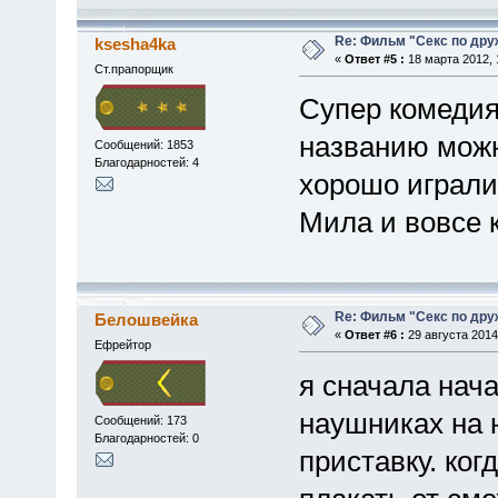
Re: Фильм "Секс по дру
ksesha4ka
«
Ответ #5 :
18 марта 2012, 
Ст.прапорщик
Супер комедия.
названию можн
Сообщений: 1853
Благодарностей: 4
хорошо играли,
Мила и вовсе к
Re: Фильм "Секс по дру
Белошвейка
«
Ответ #6 :
29 августа 2014,
Ефрейтор
я сначала нача
наушниках на 
Сообщений: 173
Благодарностей: 0
приставку. ког