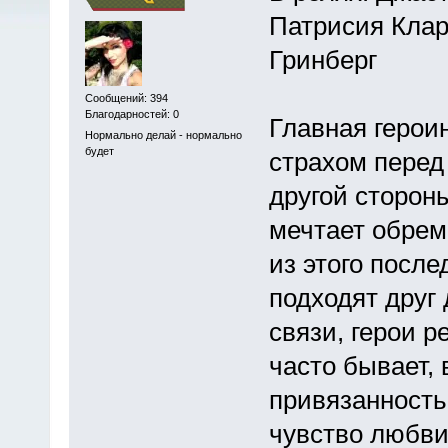
Патрисия Клар
Гринберг
Сообщений: 394
Благодарностей: 0
Главная герои
Нормально делай - нормально
будет
страхом перед
другой сторон
мечтает обрем
из этого после
подходят друг
связи, герои р
часто бывает,
привязанность
чувство любви