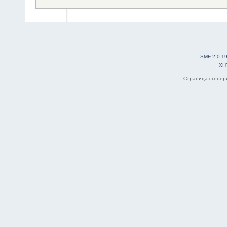
SMF 2.0.1
XH
Страница сгенери