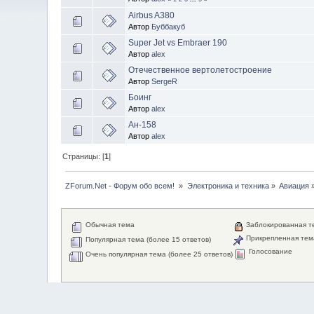
Airbus A380
Автор
Буббакуб
Super Jet vs Embraer 190
Автор
alex
Отечественное вертолетостроение
Автор
SergeR
Боинг
Автор
alex
Ан-158
Автор
alex
Страницы: [
1
]
ZForum.Net - Форум обо всем! 
»
Электроника и техника
»
Авиация
Обычная тема
Заблокированная т
Прикрепленная тем
Популярная тема (более 15 ответов)
Голосование
Очень популярная тема (более 25 ответов)