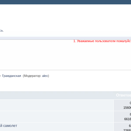
сь
.
1. Уважаемые пользователи пожалуйс
»
Гражданская 
(Модератор:
alex
)
Ответо
1560
661
ий самолет
6
2269