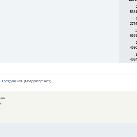
533
273
1
658
459
482
»
Гражданская 
(Модератор:
alex
)
ема
а