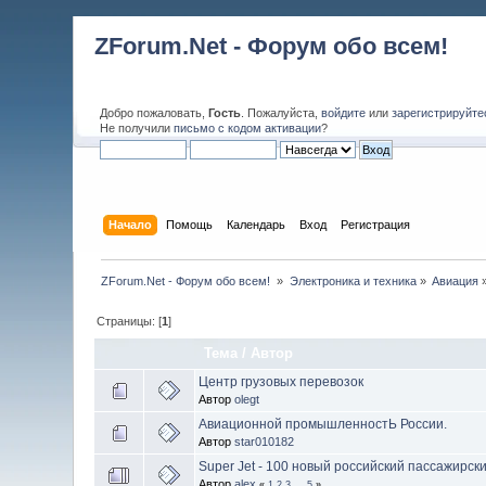
ZForum.Net - Форум обо всем!
Добро пожаловать,
Гость
. Пожалуйста,
войдите
или
зарегистрируйте
Не получили
письмо с кодом активации
?
Начало
Помощь
Календарь
Вход
Регистрация
ZForum.Net - Форум обо всем! 
»
Электроника и техника
»
Авиация
Страницы: [
1
]
Тема
/
Автор
Центр грузовых перевозок
Автор
olegt
Авиационной промышленностЬ России.
Автор
star010182
Super Jet - 100 новый российский пассажирск
Автор
alex
«
1
2
3
...
5
»