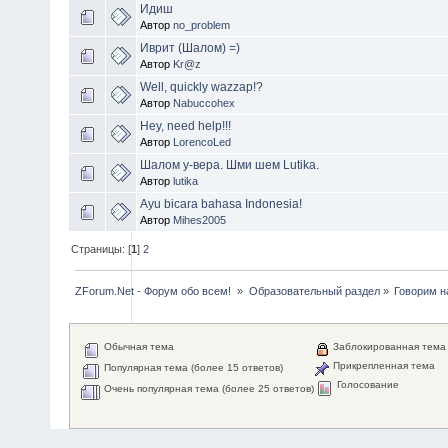
Идиш
Автор
no_problem
Иврит (Шалом) =)
Автор
Kr@z
Well, quickly wazzap!?
Автор
Nabuccohex
Hey, need help!!!
Автор
LorencoLed
Шалом у-вера. Шми шем Lutika.
Автор
lutika
Ayu bicara bahasa Indonesia!
Автор
Mihes2005
Страницы: [
1
]
2
ZForum.Net - Форум обо всем! 
»
Образовательный раздел
»
Говорим н
Обычная тема
Заблокированная тема
Прикрепленная тема
Популярная тема (более 15 ответов)
Голосование
Очень популярная тема (более 25 ответов)