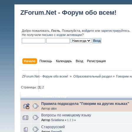
ZForum.Net - Форум обо всем!
Добро пожаловать,
Гость
. Пожалуйста,
войдите
или
зарегистрируйтесь
.
Не получили
письмо с кодом активации
?
Начало
Помощь
Календарь
Вход
Регистрация
ZForum.Net - Форум обо всем! 
»
Образовательный раздел
»
Говорим н
Страницы: [
1
]
2
Тема
/
Автор
Правила подраздела "Говорим на других языках"
Автор
alex
Вопросы по немецкому языку
Автор
Sviatlana
«
1
2
3
»
Старорусский
Автор
SergeR