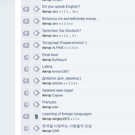
Do you speak English?
Автор
alex
«
1
2
3
...
24
»
Вопросы по английскому языку...
Автор
alex
«
1
2
3
4
»
Sprechen Sie Deutsch?
Автор
alex
«
1
2
3
...
5
»
Татарлар! Рэхим итегез! :)
Автор
ALPINE
«
1
2
3
4
»
Eesti keel
Автор
Буббакуб
Latina
Автор
fortran1957
Доброго дня, українці:)
Автор
ahbobo
«
1
2
3
4
»
Армяне вам сюда!
Автор
Саркис
Français
Автор
adei
Learning of foreign languages
Автор sergey1971
«
1
2
»
한국말 사랑하는 사람들의 모임
Автор
QM5