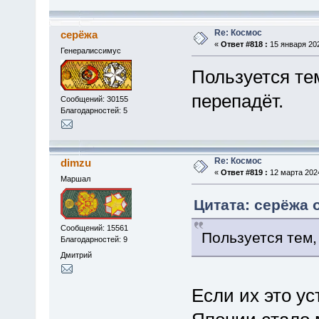
Re: Космос
серёжа
«
Ответ #818 :
15 января 202
Генералиссимус
Пользуется тем
перепадёт.
Сообщений: 30155
Благодарностей: 5
Re: Космос
dimzu
«
Ответ #819 :
12 марта 2024
Маршал
Цитата: серёжа о
Сообщений: 15561
Пользуется тем,
Благодарностей: 9
Дмитрий
Если их это ус