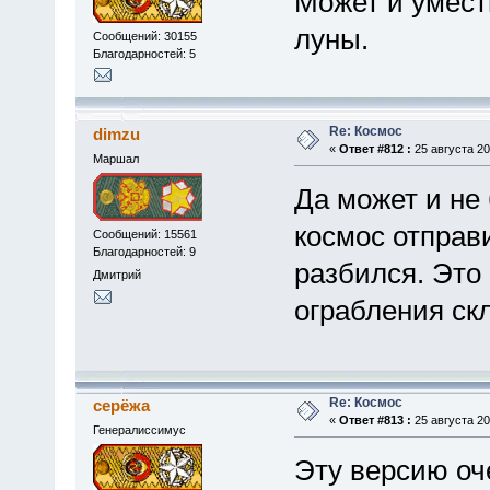
Может и умест
луны.
Сообщений: 30155
Благодарностей: 5
Re: Космос
dimzu
«
Ответ #812 :
25 августа 20
Маршал
Да может и не 
космос отправи
Сообщений: 15561
Благодарностей: 9
разбился. Это 
Дмитрий
ограбления ск
Re: Космос
серёжа
«
Ответ #813 :
25 августа 20
Генералиссимус
Эту версию оч