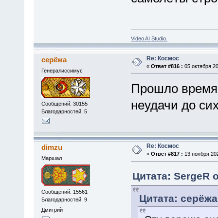
Video AI Studio.
Re: Космос
серёжа
«
Ответ #816 :
05 октября 20
Генералиссимус
Прошло время, 
неудачи до сих
Сообщений: 30155
Благодарностей: 5
Re: Космос
dimzu
«
Ответ #817 :
13 ноября 202
Маршал
Цитата: SergeR о
Сообщений: 15561
Цитата: серёжа 
Благодарностей: 9
Дмитрий