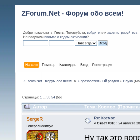
ZForum.Net - Форум обо всем!
Добро пожаловать,
Гость
. Пожалуйста,
войдите
или
зарегистрируйтесь
.
Не получили
письмо с кодом активации
?
Начало
Помощь
Календарь
Вход
Регистрация
ZForum.Net - Форум обо всем! 
»
Образовательный раздел
»
Наука
(Мо
Страницы:
1
...
53
54
[
55
]
Автор
Тема: Космос (Прочитан
Re: Космос
SergeR
«
Ответ #810 :
24 августа 20
Генералиссимус
Ну так это воп